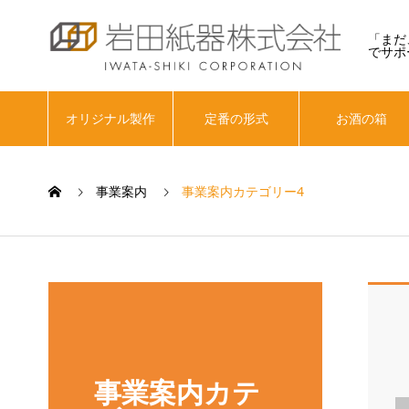
「まだ
でサポ
オリジナル製作
定番の形式
お酒の箱
事業案内
事業案内カテゴリー4
事業案内カテ